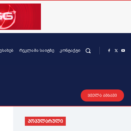
ᲨᲔᲡᲐᲮᲔᲑ
ᲠᲔᲙᲚᲐᲛᲐ ᲡᲐᲘᲢᲖᲔ
ᲙᲝᲜᲢᲐᲥᲢᲘ
რის კონტენტი
სხვადასხვა
მეტი
ყველა ამბავი
პოპულარული