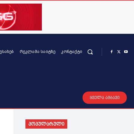
ᲨᲔᲡᲐᲮᲔᲑ
ᲠᲔᲙᲚᲐᲛᲐ ᲡᲐᲘᲢᲖᲔ
ᲙᲝᲜᲢᲐᲥᲢᲘ
რის კონტენტი
სხვადასხვა
მეტი
ყველა ამბავი
პოპულარული