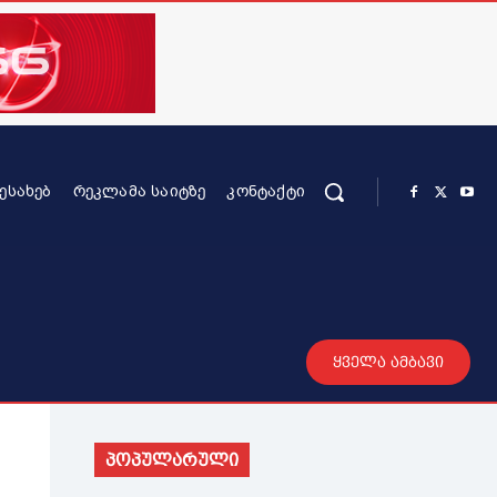
ᲨᲔᲡᲐᲮᲔᲑ
ᲠᲔᲙᲚᲐᲛᲐ ᲡᲐᲘᲢᲖᲔ
ᲙᲝᲜᲢᲐᲥᲢᲘ
რის კონტენტი
სხვადასხვა
მეტი
ყველა ამბავი
პოპულარული