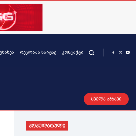
ᲨᲔᲡᲐᲮᲔᲑ
ᲠᲔᲙᲚᲐᲛᲐ ᲡᲐᲘᲢᲖᲔ
ᲙᲝᲜᲢᲐᲥᲢᲘ
რის კონტენტი
სხვადასხვა
მეტი
ყველა ამბავი
პოპულარული