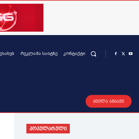
ᲨᲔᲡᲐᲮᲔᲑ
ᲠᲔᲙᲚᲐᲛᲐ ᲡᲐᲘᲢᲖᲔ
ᲙᲝᲜᲢᲐᲥᲢᲘ
რის კონტენტი
სხვადასხვა
მეტი
ყველა ამბავი
პოპულარული