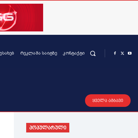
ᲨᲔᲡᲐᲮᲔᲑ
ᲠᲔᲙᲚᲐᲛᲐ ᲡᲐᲘᲢᲖᲔ
ᲙᲝᲜᲢᲐᲥᲢᲘ
რის კონტენტი
სხვადასხვა
მეტი
ყველა ამბავი
პოპულარული