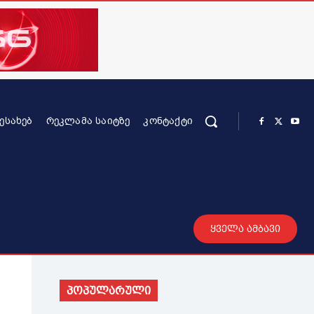
ᲨᲔᲡᲐᲮᲔᲑ
ᲠᲔᲙᲚᲐᲛᲐ ᲡᲐᲘᲢᲖᲔ
ᲙᲝᲜᲢᲐᲥᲢᲘ
რის კონტენტი
სხვადასხვა
მეტი
ყველა ამბავი
პოპულარული