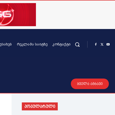
ᲨᲔᲡᲐᲮᲔᲑ
ᲠᲔᲙᲚᲐᲛᲐ ᲡᲐᲘᲢᲖᲔ
ᲙᲝᲜᲢᲐᲥᲢᲘ
რის კონტენტი
სხვადასხვა
მეტი
ყველა ამბავი
პოპულარული