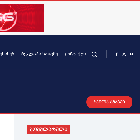
ᲨᲔᲡᲐᲮᲔᲑ
ᲠᲔᲙᲚᲐᲛᲐ ᲡᲐᲘᲢᲖᲔ
ᲙᲝᲜᲢᲐᲥᲢᲘ
რის კონტენტი
სხვადასხვა
მეტი
ყველა ამბავი
პოპულარული