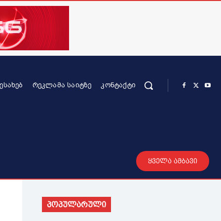
ᲨᲔᲡᲐᲮᲔᲑ
ᲠᲔᲙᲚᲐᲛᲐ ᲡᲐᲘᲢᲖᲔ
ᲙᲝᲜᲢᲐᲥᲢᲘ
რის კონტენტი
სხვადასხვა
მეტი
ყველა ამბავი
პოპულარული