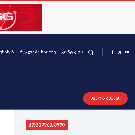
ᲨᲔᲡᲐᲮᲔᲑ
ᲠᲔᲙᲚᲐᲛᲐ ᲡᲐᲘᲢᲖᲔ
ᲙᲝᲜᲢᲐᲥᲢᲘ
რის კონტენტი
სხვადასხვა
მეტი
ყველა ამბავი
პოპულარული