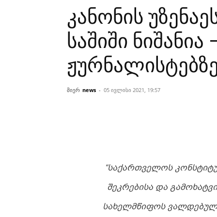
კანონის უზენაე
საშიში ნიშანია
ჟურნალისტებზ
მიერ
news
-
05 ივლისი 2021, 19:57
“ᲡᲐᲥᲐᲠᲗᲕᲔᲚᲝᲡ ᲙᲝᲜᲡᲢᲘᲢᲣ
ᲨᲔᲙᲠᲔᲑᲘᲡᲐ ᲓᲐ ᲒᲐᲛᲝᲮᲐᲢᲕ
ᲡᲐᲮᲔᲚᲛᲬᲘᲤᲝᲡ ᲕᲐᲚᲓᲔᲑᲣᲚᲔ