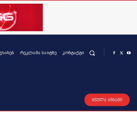
ᲨᲔᲡᲐᲮᲔᲑ
ᲠᲔᲙᲚᲐᲛᲐ ᲡᲐᲘᲢᲖᲔ
ᲙᲝᲜᲢᲐᲥᲢᲘ
რის კონტენტი
სხვადასხვა
მეტი
ყველა ამბავი