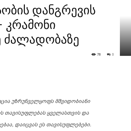
სობის დანგრევის
 – კრამონი
ე ძალადობაზე
78
0
ᲪᲘᲐ ᲣᲖᲠᲣᲜᲕᲔᲚᲧᲝᲤᲡ ᲛᲨᲕᲘᲓᲝᲑᲘᲐᲜᲘ
ᲘᲡ ᲗᲐᲕᲘᲡᲣᲤᲚᲔᲑᲐᲡ ᲧᲕᲔᲚᲐᲡᲗᲕᲘᲡ ᲓᲐ
ᲑᲐᲐ, ᲓᲐᲘᲪᲕᲐᲡ ᲔᲡ ᲗᲐᲕᲘᲡᲣᲤᲚᲔᲑᲔᲑᲘ.