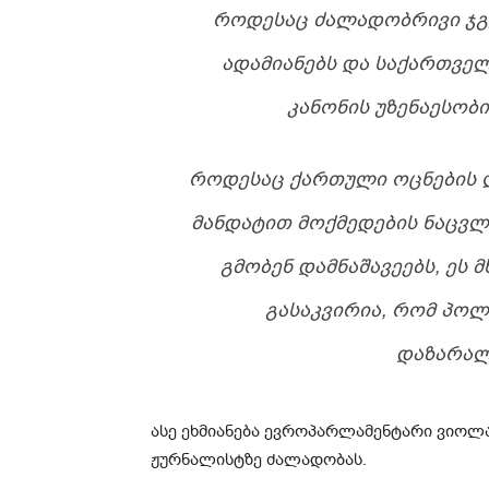
ᲠᲝᲓᲔᲡᲐᲪ ᲫᲐᲚᲐᲓᲝᲑᲠᲘᲕᲘ ᲯᲒᲣ
ᲐᲓᲐᲛᲘᲐᲜᲔᲑᲡ ᲓᲐ ᲡᲐᲥᲐᲠᲗᲕᲔᲚ
ᲙᲐᲜᲝᲜᲘᲡ ᲣᲖᲔᲜᲐᲔᲡᲝᲑᲘ
ᲠᲝᲓᲔᲡᲐᲪ ᲥᲐᲠᲗᲣᲚᲘ ᲝᲪᲜᲔᲑᲘᲡ 
ᲛᲐᲜᲓᲐᲢᲘᲗ ᲛᲝᲥᲛᲔᲓᲔᲑᲘᲡ ᲜᲐᲪᲕᲚ
ᲒᲛᲝᲑᲔᲜ ᲓᲐᲛᲜᲐᲨᲐᲕᲔᲔᲑᲡ, ᲔᲡ
ᲒᲐᲡᲐᲙᲕᲘᲠᲘᲐ, ᲠᲝᲛ ᲞᲝᲚ
ᲓᲐᲖᲐᲠᲐᲚ
ასე ეხმიანება ევროპარლამენტარი ვიოლა
ჟურნალისტზე ძალადობას.