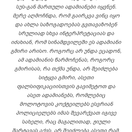
ᲡᲣᲡ-ᲒᲐᲜ ᲛᲐᲠᲗᲣᲚᲘ ᲐᲓᲐᲛᲘᲐᲜᲔᲑᲘ ᲘᲧᲕᲜᲔᲜ.
ᲛᲔᲠᲔ ᲐᲦᲛᲝᲩᲜᲓᲐ, ᲠᲝᲛ ᲒᲐᲘᲠᲙᲕᲐ ᲕᲘᲜᲪ ᲘᲧᲝ
ᲓᲐ ᲐᲮᲚᲐ ᲡᲐᲖᲝᲒᲐᲓᲝᲔᲑᲐᲡ ᲒᲕᲗᲐᲕᲐᲖᲝᲑᲔᲜ
ᲡᲠᲣᲚᲘᲐᲓ ᲡᲮᲕᲐ ᲘᲜᲢᲔᲠᲞᲠᲔᲢᲐᲪᲘᲐᲡ ᲓᲐ
ᲘᲫᲐᲮᲘᲐᲜ, ᲠᲝᲛ ᲡᲘᲜᲐᲛᲓᲕᲘᲚᲔᲨᲘ ᲔᲡ ᲐᲓᲐᲛᲘᲐᲜᲘ
ᲒᲛᲘᲠᲘ ᲐᲠᲘᲡᲝ. ᲠᲝᲒᲝᲠᲪ ᲐᲠ ᲣᲜᲓᲐ ᲔᲪᲐᲓᲝᲜ,
ᲐᲛ ᲐᲓᲐᲛᲘᲐᲜᲘᲡ ᲬᲐᲠᲛᲝᲩᲔᲜᲐᲡ, ᲠᲝᲒᲝᲠᲪ
ᲒᲛᲘᲠᲘᲡᲐᲡ, ᲠᲐ ᲗᲥᲛᲐ ᲣᲜᲓᲐ, ᲐᲠ ᲨᲔᲘᲫᲚᲔᲑᲐ
ᲡᲘᲢᲧᲕᲐ ᲒᲛᲘᲠᲘ, ᲐᲡᲔᲗᲘ
ᲤᲐᲚᲡᲘᲤᲘᲙᲐᲪᲘᲘᲡᲗᲕᲘᲡ ᲒᲐᲕᲘᲛᲔᲢᲝᲗ ᲓᲐ
ᲐᲡᲔᲗ ᲐᲓᲐᲛᲘᲐᲜᲔᲑᲡ, ᲠᲝᲛᲚᲔᲑᲘᲪ
ᲛᲝᲚᲝᲢᲝᲕᲘᲡ ᲙᲝᲥᲢᲔᲘᲚᲔᲑᲡ ᲔᲡᲕᲠᲘᲐᲜ
ᲞᲝᲚᲘᲪᲘᲔᲚᲔᲑᲡ ᲘᲛᲐᲡ ᲨᲔᲕᲐᲠᲥᲕᲐᲗ ᲘᲒᲘᲕᲔ
ᲡᲐᲮᲔᲚᲘ, ᲠᲐᲪ ᲛᲐᲒᲐᲚᲘᲗᲐᲓ, ᲟᲘᲣᲚᲘ
ᲨᲐᲠᲢᲐᲕᲐᲡ ᲐᲥᲕᲡ. ᲐᲠ ᲨᲔᲘᲫᲚᲔᲑᲐ ᲐᲡᲔᲗᲘ ᲠᲐᲛ,