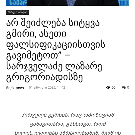
ახალი ამბები
არ შეიძლება სიტყვა
გმირი, ასეთი
ფალსიფიკაციისთვის
გავიმეტოთ” –
სარჯველაძე ლაზარე
გრიგორიადისზე
მიერ
news
-
01 აპრილი 2023, 14:42
55
0
ᲞᲘᲠᲕᲔᲚᲘ ᲕᲔᲠᲡᲘᲐ, ᲠᲐᲪ ᲝᲞᲝᲖᲘᲪᲘᲐᲛ
ᲒᲐᲜᲐᲕᲘᲗᲐᲠᲐ, ᲒᲐᲮᲡᲝᲕᲗ, ᲠᲝᲛ
ᲮᲔᲚᲘᲡᲣᲤᲚᲔᲑᲐᲡ ᲐᲑᲠᲐᲚᲔᲑᲓᲜᲔᲜ, ᲠᲝᲛ ᲔᲡ