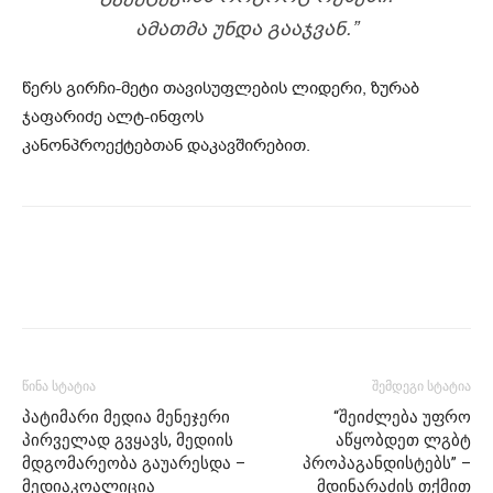
ᲐᲛᲐᲗᲛᲐ ᲣᲜᲓᲐ ᲒᲐᲐᲯᲕᲐᲜ.”
წერს გირჩი-მეტი თავისუფლების ლიდერი, ზურაბ
ჯაფარიძე ალტ-ინფოს
კანონპროექტებთან დაკავშირებით.
წინა სტატია
შემდეგი სტატია
პატიმარი მედია მენეჯერი
“შეიძლება უფრო
პირველად გვყავს, მედიის
აწყობდეთ ლგბტ
მდგომარეობა გაუარესდა –
პროპაგანდისტებს” –
მედიაკოალიცია
მდინარაძის თქმით