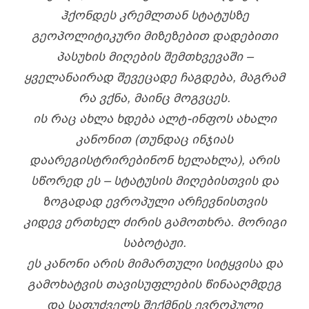
ᲰᲥᲝᲜᲓᲔᲡ ᲙᲠᲔᲛᲚᲗᲐᲜ ᲡᲢᲐᲢᲣᲡᲖᲔ
ᲒᲔᲝᲞᲝᲚᲘᲢᲘᲙᲣᲠᲘ ᲛᲘᲖᲔᲖᲔᲑᲘᲗ ᲓᲐᲓᲔᲑᲘᲗᲘ
ᲞᲐᲡᲣᲮᲘᲡ ᲛᲘᲦᲔᲑᲘᲡ ᲨᲔᲛᲗᲮᲕᲔᲕᲐᲨᲘ –
ᲧᲕᲔᲚᲐᲜᲐᲘᲠᲐᲓ ᲨᲔᲕᲔᲪᲐᲓᲔ ᲩᲐᲒᲓᲔᲑᲐ, ᲛᲐᲒᲠᲐᲛ
ᲠᲐ ᲕᲥᲜᲐ, ᲛᲐᲘᲜᲪ ᲛᲝᲒᲕᲪᲔᲡ.
ᲘᲡ ᲠᲐᲪ ᲐᲮᲚᲐ ᲮᲓᲔᲑᲐ ᲐᲚᲢ-ᲘᲜᲤᲝᲡ ᲐᲮᲐᲚᲘ
ᲙᲐᲜᲝᲜᲘᲗ (ᲗᲣᲜᲓᲐᲪ ᲘᲜᲯᲘᲐᲡ
ᲓᲐᲐᲠᲔᲒᲘᲡᲢᲠᲘᲠᲔᲑᲘᲜᲝᲜ ᲮᲔᲚᲐᲮᲚᲐ), ᲐᲠᲘᲡ
ᲡᲬᲝᲠᲔᲓ ᲔᲡ – ᲡᲢᲐᲢᲣᲡᲘᲡ ᲛᲘᲦᲔᲑᲘᲡᲗᲕᲘᲡ ᲓᲐ
ᲖᲝᲒᲐᲓᲐᲓ ᲔᲕᲠᲝᲞᲣᲚᲘ ᲐᲠᲩᲔᲕᲜᲘᲡᲗᲕᲘᲡ
ᲙᲘᲓᲔᲕ ᲔᲠᲗᲮᲔᲚ ᲫᲘᲠᲘᲡ ᲒᲐᲛᲝᲗᲮᲠᲐ. ᲛᲝᲠᲘᲒᲘ
ᲡᲐᲑᲝᲢᲐᲟᲘ.
ᲔᲡ ᲙᲐᲜᲝᲜᲘ ᲐᲠᲘᲡ ᲛᲘᲛᲐᲠᲗᲣᲚᲘ ᲡᲘᲢᲧᲕᲘᲡᲐ ᲓᲐ
ᲒᲐᲛᲝᲮᲐᲢᲕᲘᲡ ᲗᲐᲕᲘᲡᲣᲤᲚᲔᲑᲘᲡ ᲬᲘᲜᲐᲐᲦᲛᲓᲔᲒ
ᲓᲐ ᲡᲐᲤᲣᲫᲕᲔᲚᲡ ᲨᲔᲥᲛᲜᲘᲡ ᲔᲕᲠᲝᲞᲣᲚᲘ