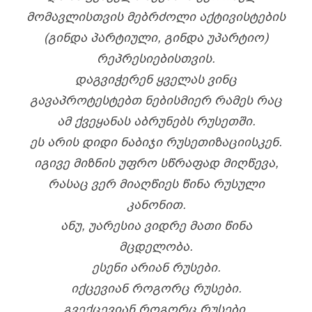
ᲛᲝᲛᲐᲕᲚᲘᲡᲗᲕᲘᲡ ᲛᲔᲑᲠᲫᲝᲚᲘ ᲐᲥᲢᲘᲕᲘᲡᲢᲔᲑᲘᲡ
(ᲒᲘᲜᲓᲐ ᲞᲐᲠᲢᲘᲣᲚᲘ, ᲒᲘᲜᲓᲐ ᲣᲞᲐᲠᲢᲘᲝ)
ᲠᲔᲞᲠᲔᲡᲘᲔᲑᲘᲡᲗᲕᲘᲡ.
ᲓᲐᲒᲕᲘᲭᲔᲠᲔᲜ ᲧᲕᲔᲚᲐᲡ ᲕᲘᲜᲪ
ᲒᲐᲕᲐᲞᲠᲝᲢᲔᲡᲢᲔᲑᲗ ᲜᲔᲑᲘᲡᲛᲘᲔᲠ ᲠᲐᲛᲔᲡ ᲠᲐᲪ
ᲐᲛ ᲥᲕᲔᲧᲐᲜᲐᲡ ᲐᲑᲠᲣᲜᲔᲑᲡ ᲠᲣᲡᲔᲗᲨᲘ.
ᲔᲡ ᲐᲠᲘᲡ ᲓᲘᲓᲘ ᲜᲐᲑᲘᲯᲘ ᲠᲣᲡᲔᲗᲘᲖᲐᲪᲘᲘᲡᲙᲔᲜ.
ᲘᲒᲘᲕᲔ ᲛᲘᲖᲜᲘᲡ ᲣᲤᲠᲝ ᲡᲬᲠᲐᲤᲐᲓ ᲛᲘᲦᲬᲔᲕᲐ,
ᲠᲐᲡᲐᲪ ᲕᲔᲠ ᲛᲘᲐᲦᲬᲘᲔᲡ ᲬᲘᲜᲐ ᲠᲣᲡᲣᲚᲘ
ᲙᲐᲜᲝᲜᲘᲗ.
ᲐᲜᲣ, ᲣᲐᲠᲔᲡᲘᲐ ᲕᲘᲓᲠᲔ ᲛᲐᲗᲘ ᲬᲘᲜᲐ
ᲛᲪᲓᲔᲚᲝᲑᲐ.
ᲔᲡᲔᲜᲘ ᲐᲠᲘᲐᲜ ᲠᲣᲡᲔᲑᲘ.
ᲘᲥᲪᲔᲕᲘᲐᲜ ᲠᲝᲒᲝᲠᲪ ᲠᲣᲡᲔᲑᲘ.
ᲒᲕᲔᲥᲪᲔᲕᲘᲐᲜ ᲠᲝᲒᲝᲠᲪ ᲠᲣᲡᲔᲑᲘ.