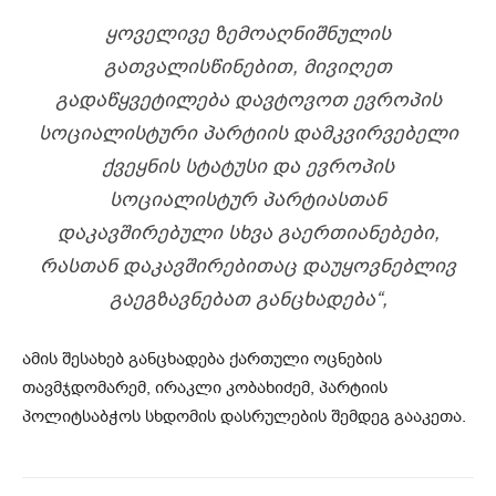
ᲧᲝᲕᲔᲚᲘᲕᲔ ᲖᲔᲛᲝᲐᲦᲜᲘᲨᲜᲣᲚᲘᲡ
ᲒᲐᲗᲕᲐᲚᲘᲡᲬᲘᲜᲔᲑᲘᲗ, ᲛᲘᲕᲘᲦᲔᲗ
ᲒᲐᲓᲐᲬᲧᲕᲔᲢᲘᲚᲔᲑᲐ ᲓᲐᲕᲢᲝᲕᲝᲗ ᲔᲕᲠᲝᲞᲘᲡ
ᲡᲝᲪᲘᲐᲚᲘᲡᲢᲣᲠᲘ ᲞᲐᲠᲢᲘᲘᲡ ᲓᲐᲛᲙᲕᲘᲠᲕᲔᲑᲔᲚᲘ
ᲥᲕᲔᲧᲜᲘᲡ ᲡᲢᲐᲢᲣᲡᲘ ᲓᲐ ᲔᲕᲠᲝᲞᲘᲡ
ᲡᲝᲪᲘᲐᲚᲘᲡᲢᲣᲠ ᲞᲐᲠᲢᲘᲐᲡᲗᲐᲜ
ᲓᲐᲙᲐᲕᲨᲘᲠᲔᲑᲣᲚᲘ ᲡᲮᲕᲐ ᲒᲐᲔᲠᲗᲘᲐᲜᲔᲑᲔᲑᲘ,
ᲠᲐᲡᲗᲐᲜ ᲓᲐᲙᲐᲕᲨᲘᲠᲔᲑᲘᲗᲐᲪ ᲓᲐᲣᲧᲝᲕᲜᲔᲑᲚᲘᲕ
ᲒᲐᲔᲒᲖᲐᲕᲜᲔᲑᲐᲗ ᲒᲐᲜᲪᲮᲐᲓᲔᲑᲐ
“,
ამის შესახებ განცხადება ქართული ოცნების
თავმჯდომარემ, ირაკლი კობახიძემ, პარტიის
პოლიტსაბჭოს სხდომის დასრულების შემდეგ გააკეთა.