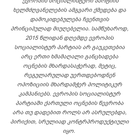
“
ᲔᲕᲠᲝᲞᲘᲡ ᲡᲝᲪᲘᲐᲚᲘᲡᲢᲣᲠᲘ ᲞᲐᲠᲢᲘᲘᲡ
ᲮᲔᲚᲛᲫᲦᲕᲐᲜᲔᲚᲔᲑᲘᲡ ᲐᲛᲒᲕᲐᲠᲘ ᲥᲛᲔᲓᲔᲑᲐ ᲓᲐ
ᲓᲐᲛᲝᲙᲘᲓᲔᲑᲣᲚᲔᲑᲐ ᲩᲕᲔᲜᲗᲕᲘᲡ
ᲞᲠᲘᲜᲪᲘᲞᲣᲚᲐᲓ ᲛᲘᲣᲦᲔᲑᲔᲚᲘᲐ. ᲡᲐᲛᲬᲣᲮᲐᲠᲝᲓ,
2015 ᲬᲚᲘᲓᲐᲜ ᲓᲦᲔᲛᲓᲔ ᲔᲕᲠᲝᲞᲘᲡ
ᲡᲝᲪᲘᲐᲚᲘᲡᲢᲣᲠ ᲞᲐᲠᲢᲘᲐᲡ ᲐᲠ ᲒᲐᲣᲙᲔᲗᲔᲑᲘᲐ
ᲐᲠᲪ ᲔᲠᲗᲘ ᲮᲛᲐᲛᲐᲦᲐᲚᲘ ᲒᲐᲜᲪᲮᲐᲓᲔᲑᲐ
ᲝᲪᲜᲔᲑᲘᲡ ᲛᲮᲐᲠᲓᲐᲡᲐᲭᲔᲠᲐᲓ, ᲛᲔᲢᲘᲪ,
ᲠᲔᲒᲣᲚᲐᲠᲣᲚᲐᲓ ᲣᲔᲠᲗᲓᲔᲑᲝᲓᲜᲔᲜ
ᲝᲞᲝᲖᲘᲪᲘᲘᲡ ᲛᲮᲐᲠᲓᲐᲛᲭᲔᲠ ᲞᲝᲚᲘᲢᲘᲙᲣᲠ
ᲙᲐᲛᲞᲐᲜᲘᲔᲑᲡ. ᲔᲕᲠᲝᲞᲘᲡ ᲡᲝᲪᲘᲐᲚᲘᲡᲢᲣᲠ
ᲞᲐᲠᲢᲘᲐᲨᲘ ᲥᲐᲠᲗᲣᲚᲘ ᲝᲪᲜᲔᲑᲘᲡ ᲬᲔᲕᲠᲝᲑᲐ
ᲐᲠᲐ ᲗᲣ ᲓᲐᲓᲔᲑᲘᲗ ᲠᲝᲚᲡ ᲐᲠ ᲐᲡᲠᲣᲚᲔᲑᲓᲐ,
ᲞᲘᲠᲘᲥᲘᲗ, ᲡᲠᲣᲚᲘᲐᲓ ᲙᲝᲜᲢᲠᲞᲠᲝᲓᲣᲥᲢᲘᲣᲚᲘ
ᲘᲧᲝ.