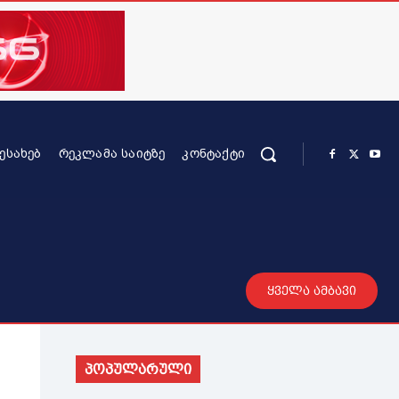
ᲨᲔᲡᲐᲮᲔᲑ
ᲠᲔᲙᲚᲐᲛᲐ ᲡᲐᲘᲢᲖᲔ
ᲙᲝᲜᲢᲐᲥᲢᲘ
რის კონტენტი
სხვადასხვა
მეტი
ყველა ამბავი
პოპულარული