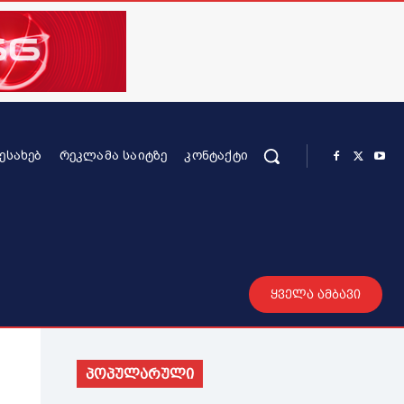
ᲨᲔᲡᲐᲮᲔᲑ
ᲠᲔᲙᲚᲐᲛᲐ ᲡᲐᲘᲢᲖᲔ
ᲙᲝᲜᲢᲐᲥᲢᲘ
რის კონტენტი
სხვადასხვა
მეტი
ყველა ამბავი
პოპულარული