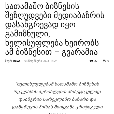
სათამაშო ბიზნესის
შეზღუდვები მედიაბაზრის
დასანგრევად იყო
გამიზნული,
ხელისუფლება ხეირობს
ამ ბიზნესით – გვარამია
მიერ
news
-
03 ნოემბერი 2023, 15:24
87
0
“ᲮᲔᲚᲘᲡᲣᲤᲚᲔᲑᲐᲛ ᲡᲐᲗᲐᲛᲐᲨᲝ ᲑᲘᲖᲜᲔᲡᲘᲡ
ᲠᲔᲙᲚᲐᲛᲘᲡ ᲐᲙᲠᲫᲐᲚᲕᲘᲗ ᲞᲠᲐᲥᲢᲘᲙᲣᲚᲐᲓ
ᲓᲐᲐᲜᲒᲠᲘᲐ ᲡᲐᲠᲔᲙᲚᲐᲛᲝ ᲑᲐᲖᲐᲠᲘ ᲓᲐ
ᲓᲐᲜᲒᲠᲔᲕᲘᲡ ᲞᲘᲠᲐᲡ ᲛᲘᲘᲧᲕᲐᲜᲐ ᲙᲠᲘᲢᲘᲙᲣᲚᲘ