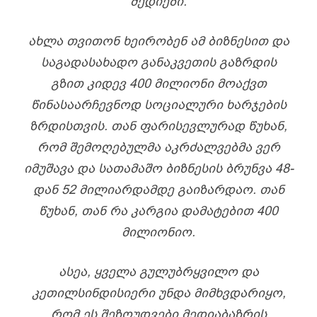
ᲛᲔᲓᲘᲔᲑᲘ.
ᲐᲮᲚᲐ ᲗᲕᲘᲗᲝᲜ ᲮᲔᲘᲠᲝᲑᲔᲜ ᲐᲛ ᲑᲘᲖᲜᲔᲡᲘᲗ ᲓᲐ
ᲡᲐᲒᲐᲓᲐᲡᲐᲮᲐᲓᲝ ᲒᲐᲜᲐᲙᲕᲔᲗᲘᲡ ᲒᲐᲖᲠᲓᲘᲡ
ᲒᲖᲘᲗ ᲙᲘᲓᲔᲕ 400 ᲛᲘᲚᲘᲝᲜᲘ ᲛᲝᲐᲥᲕᲗ
ᲬᲘᲜᲐᲡᲐᲐᲠᲩᲔᲕᲜᲝᲓ ᲡᲝᲪᲘᲐᲚᲣᲠᲘ ᲮᲐᲠᲯᲔᲑᲘᲡ
ᲖᲠᲓᲘᲡᲗᲕᲘᲡ. ᲗᲐᲜ ᲤᲐᲠᲘᲡᲔᲕᲚᲣᲠᲐᲓ ᲬᲣᲮᲐᲜ,
ᲠᲝᲛ ᲨᲔᲛᲝᲦᲔᲑᲣᲚᲛᲐ ᲐᲙᲠᲫᲐᲚᲕᲔᲑᲛᲐ ᲕᲔᲠ
ᲘᲛᲣᲨᲐᲕᲐ ᲓᲐ ᲡᲐᲗᲐᲛᲐᲨᲝ ᲑᲘᲖᲜᲔᲡᲘᲡ ᲑᲠᲣᲜᲕᲐ 48-
ᲓᲐᲜ 52 ᲛᲘᲚᲘᲐᲠᲓᲐᲛᲓᲔ ᲒᲐᲘᲖᲐᲠᲓᲐᲝ. ᲗᲐᲜ
ᲬᲣᲮᲐᲜ, ᲗᲐᲜ ᲠᲐ ᲙᲐᲠᲒᲘᲐ ᲓᲐᲛᲐᲢᲔᲑᲘᲗ 400
ᲛᲘᲚᲘᲝᲜᲘᲝ.
ᲐᲡᲔᲐ, ᲧᲕᲔᲚᲐ ᲒᲣᲚᲣᲑᲠᲧᲕᲘᲚᲝ ᲓᲐ
ᲙᲔᲗᲘᲚᲡᲘᲜᲓᲘᲡᲘᲔᲠᲘ ᲣᲜᲓᲐ ᲛᲘᲛᲮᲕᲓᲐᲠᲘᲧᲝ,
ᲠᲝᲛ ᲔᲡ ᲨᲔᲖᲦᲣᲓᲕᲔᲑᲘ ᲛᲔᲓᲘᲐᲑᲐᲖᲠᲘᲡ