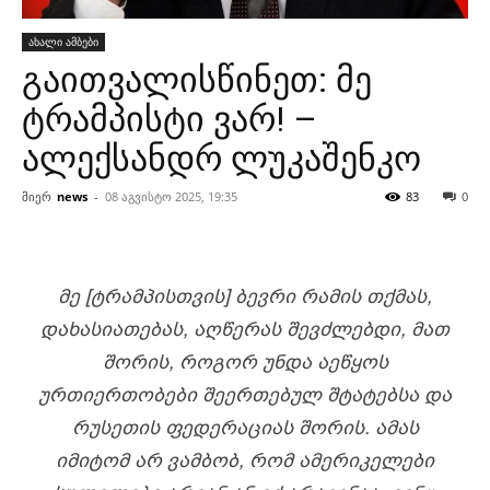
ახალი ამბები
გაითვალისწინეთ: მე
ტრამპისტი ვარ! –
ალექსანდრ ლუკაშენკო
მიერ
news
-
08 აგვისტო 2025, 19:35
83
0
ᲛᲔ [ᲢᲠᲐᲛᲞᲘᲡᲗᲕᲘᲡ] ᲑᲔᲕᲠᲘ ᲠᲐᲛᲘᲡ ᲗᲥᲛᲐᲡ,
ᲓᲐᲮᲐᲡᲘᲐᲗᲔᲑᲐᲡ, ᲐᲦᲬᲔᲠᲐᲡ ᲨᲔᲕᲫᲚᲔᲑᲓᲘ, ᲛᲐᲗ
ᲨᲝᲠᲘᲡ, ᲠᲝᲒᲝᲠ ᲣᲜᲓᲐ ᲐᲔᲬᲧᲝᲡ
ᲣᲠᲗᲘᲔᲠᲗᲝᲑᲔᲑᲘ ᲨᲔᲔᲠᲗᲔᲑᲣᲚ ᲨᲢᲐᲢᲔᲑᲡᲐ ᲓᲐ
ᲠᲣᲡᲔᲗᲘᲡ ᲤᲔᲓᲔᲠᲐᲪᲘᲐᲡ ᲨᲝᲠᲘᲡ. ᲐᲛᲐᲡ
ᲘᲛᲘᲢᲝᲛ ᲐᲠ ᲕᲐᲛᲑᲝᲑ, ᲠᲝᲛ ᲐᲛᲔᲠᲘᲙᲔᲚᲔᲑᲘ