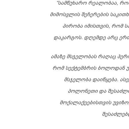
“ᲡᲐᲛᲬᲣᲮᲐᲠᲝ ᲠᲔᲐᲚᲝᲑᲐᲐ, ᲠᲝ
ᲛᲘᲛᲝᲡᲕᲚᲘᲡ ᲨᲔᲩᲔᲠᲔᲑᲘᲡ ᲡᲐᲙᲘᲗᲮ
ᲞᲘᲠᲝᲑᲐ ᲘᲛᲘᲡᲗᲕᲘᲡ, ᲠᲝᲛ 
ᲓᲐᲙᲐᲠᲒᲝᲡ. ᲓᲦᲔᲛᲓᲔ ᲐᲠᲪ ᲔᲠᲗ
ᲐᲛᲐᲖᲔ ᲛᲡᲯᲔᲚᲝᲑᲐᲡ ᲠᲐᲦᲐᲪ ᲞᲔᲠ
ᲠᲝᲛ ᲡᲔᲥᲢᲔᲛᲑᲠᲘᲡ ᲑᲝᲚᲝᲓᲐᲜ Უ
ᲛᲡᲯᲔᲚᲝᲑᲐ ᲓᲐᲘᲬᲧᲔᲑᲐ. ᲐᲡ
ᲞᲝᲚᲝᲜᲔᲗᲘ ᲓᲐ ᲨᲔᲡᲐᲫᲚᲝ
ᲛᲝᲥᲐᲚᲐᲥᲔᲔᲑᲘᲡᲗᲕᲘᲡ ᲣᲕᲘᲖᲝ
ᲨᲔᲡᲐᲫᲚᲔᲑ