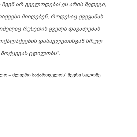
ᲩᲕᲔᲜ ᲐᲠ ᲒᲕᲔᲚᲝᲓᲔᲑᲐ! ᲔᲡ ᲐᲠᲘᲡ ᲨᲔᲓᲔᲒᲘ,
ᲥᲔᲔᲑᲘ ᲛᲘᲘᲦᲔᲑᲔᲜ, ᲠᲝᲓᲔᲡᲐᲪ ᲥᲕᲔᲧᲐᲜᲐᲡ
ᲝᲛᲔᲚᲘᲪ ᲠᲣᲡᲔᲗᲘᲡ ᲧᲕᲔᲚᲐ ᲓᲐᲕᲐᲚᲔᲑᲐᲡ
 ᲛᲝᲥᲐᲚᲐᲥᲔᲔᲑᲘᲡ ᲓᲐᲡᲐᲕᲚᲔᲗᲘᲡᲒᲐᲜ ᲡᲠᲣᲚ
ᲛᲝᲥᲪᲔᲕᲐᲡ ᲪᲓᲘᲚᲝᲑᲡ“,
ელო – ძლიერი საქართველოს“ წევრი სალომე