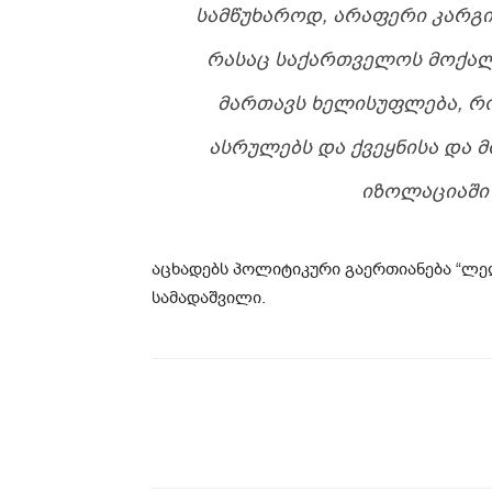
ᲡᲐᲛᲬᲣᲮᲐᲠᲝᲓ, ᲐᲠᲐᲤᲔᲠᲘ ᲙᲐᲠᲒᲘ 
ᲠᲐᲡᲐᲪ ᲡᲐᲥᲐᲠᲗᲕᲔᲚᲝᲡ ᲛᲝᲥᲐᲚᲐ
ᲛᲐᲠᲗᲐᲕᲡ ᲮᲔᲚᲘᲡᲣᲤᲚᲔᲑᲐ, Რ
ᲐᲡᲠᲣᲚᲔᲑᲡ ᲓᲐ ᲥᲕᲔᲧᲜᲘᲡᲐ ᲓᲐ
ᲘᲖᲝᲚᲐᲪᲘᲐᲨᲘ 
აცხადებს პოლიტიკური გაერთიანება “ლ
სამადაშვილი.