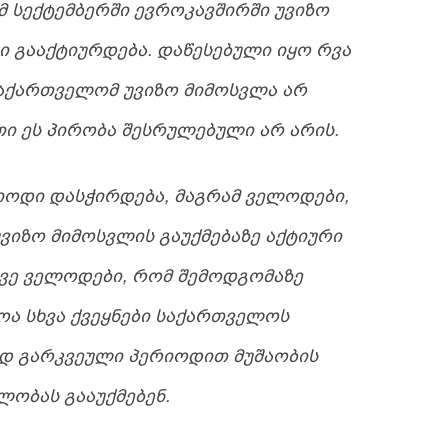
Მ ᲡᲔᲥᲢᲔᲛᲑᲔᲠᲨᲘ ᲔᲕᲠᲝᲙᲐᲕᲨᲘᲠᲨᲘ ᲣᲕᲘᲖᲝ
Ი ᲒᲐᲐᲥᲢᲘᲣᲠᲓᲔᲑᲐ. ᲓᲐᲬᲔᲡᲔᲑᲣᲚᲘ ᲘᲧᲝ ᲠᲕᲐ
ᲡᲐᲥᲐᲠᲗᲕᲔᲚᲝᲛ ᲣᲕᲘᲖᲝ ᲛᲘᲛᲝᲡᲕᲚᲐ ᲐᲠ
Ი ᲔᲡ ᲞᲘᲠᲝᲑᲐ ᲨᲔᲡᲠᲣᲚᲔᲑᲣᲚᲘ ᲐᲠ ᲐᲠᲘᲡ.
ᲘᲝᲓᲘ ᲓᲐᲡᲭᲘᲠᲓᲔᲑᲐ, ᲛᲐᲒᲠᲐᲛ ᲕᲔᲚᲝᲓᲔᲑᲘ,
ᲕᲘᲖᲝ ᲛᲘᲛᲝᲡᲕᲚᲘᲡ ᲒᲐᲣᲥᲛᲔᲑᲐᲖᲔ ᲐᲥᲢᲘᲣᲠᲘ
ᲔᲕᲔ ᲕᲔᲚᲝᲓᲔᲑᲘ, ᲠᲝᲛ ᲨᲔᲛᲝᲓᲒᲝᲛᲐᲖᲔ
Ა ᲡᲮᲕᲐ ᲥᲕᲔᲧᲜᲔᲑᲘ ᲡᲐᲥᲐᲠᲗᲕᲔᲚᲝᲡ
Დ ᲒᲐᲠᲙᲕᲔᲣᲚᲘ ᲞᲔᲠᲘᲝᲓᲘᲗ ᲛᲣᲨᲐᲝᲑᲘᲡ
ᲚᲝᲑᲐᲡ ᲒᲐᲐᲣᲥᲛᲔᲑᲔᲜ.