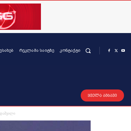
ᲨᲔᲡᲐᲮᲔᲑ
ᲠᲔᲙᲚᲐᲛᲐ ᲡᲐᲘᲢᲖᲔ
ᲙᲝᲜᲢᲐᲥᲢᲘ
რის კონტენტი
სხვადასხვა
მეტი
ყველა ამბავი
ადაშვილი