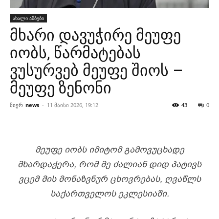
ახალი ამბები
მხარი დავუჭირე მეუფე
იობს, წარმატებას
ვუსურვებ მეუფე შიოს –
მეუფე ზენონი
მიერ
news
-
11 მაისი 2026, 19:12
43
0
ᲛᲔᲣᲤᲔ ᲘᲝᲑᲡ ᲘᲛᲘᲢᲝᲛ ᲒᲐᲛᲝᲕᲣᲪᲮᲐᲓᲔ
ᲛᲮᲐᲠᲓᲐᲭᲔᲠᲐ, ᲠᲝᲛ ᲛᲔ ᲫᲐᲚᲘᲐᲜ ᲓᲘᲓ ᲞᲐᲢᲘᲕᲡ
ᲕᲪᲔᲛ ᲛᲘᲡ ᲛᲝᲜᲐᲖᲕᲜᲣᲠ ᲪᲮᲝᲕᲠᲔᲑᲐᲡ, ᲦᲕᲐᲬᲚᲡ
ᲡᲐᲥᲐᲠᲗᲕᲔᲚᲝᲡ ᲔᲙᲚᲔᲡᲘᲐᲨᲘ.