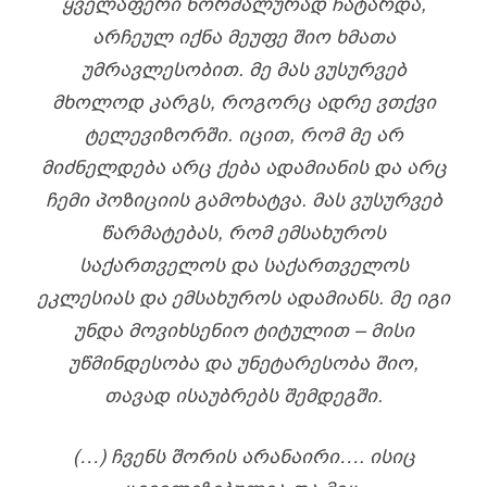
ᲧᲕᲔᲚᲐᲤᲔᲠᲘ ᲜᲝᲠᲛᲐᲚᲣᲠᲐᲓ ᲩᲐᲢᲐᲠᲓᲐ,
ᲐᲠᲩᲔᲣᲚ ᲘᲥᲜᲐ ᲛᲔᲣᲤᲔ ᲨᲘᲝ ᲮᲛᲐᲗᲐ
ᲣᲛᲠᲐᲕᲚᲔᲡᲝᲑᲘᲗ. ᲛᲔ ᲛᲐᲡ ᲕᲣᲡᲣᲠᲕᲔᲑ
ᲛᲮᲝᲚᲝᲓ ᲙᲐᲠᲒᲡ, ᲠᲝᲒᲝᲠᲪ ᲐᲓᲠᲔ ᲕᲗᲥᲕᲘ
ᲢᲔᲚᲔᲕᲘᲖᲝᲠᲨᲘ. ᲘᲪᲘᲗ, ᲠᲝᲛ ᲛᲔ ᲐᲠ
ᲛᲘᲫᲜᲔᲚᲓᲔᲑᲐ ᲐᲠᲪ ᲥᲔᲑᲐ ᲐᲓᲐᲛᲘᲐᲜᲘᲡ ᲓᲐ ᲐᲠᲪ
ᲩᲔᲛᲘ ᲞᲝᲖᲘᲪᲘᲘᲡ ᲒᲐᲛᲝᲮᲐᲢᲕᲐ. ᲛᲐᲡ ᲕᲣᲡᲣᲠᲕᲔᲑ
ᲬᲐᲠᲛᲐᲢᲔᲑᲐᲡ, ᲠᲝᲛ ᲔᲛᲡᲐᲮᲣᲠᲝᲡ
ᲡᲐᲥᲐᲠᲗᲕᲔᲚᲝᲡ ᲓᲐ ᲡᲐᲥᲐᲠᲗᲕᲔᲚᲝᲡ
ᲔᲙᲚᲔᲡᲘᲐᲡ ᲓᲐ ᲔᲛᲡᲐᲮᲣᲠᲝᲡ ᲐᲓᲐᲛᲘᲐᲜᲡ. ᲛᲔ ᲘᲒᲘ
ᲣᲜᲓᲐ ᲛᲝᲕᲘᲮᲡᲔᲜᲘᲝ ᲢᲘᲢᲣᲚᲘᲗ – ᲛᲘᲡᲘ
ᲣᲬᲛᲘᲜᲓᲔᲡᲝᲑᲐ ᲓᲐ ᲣᲜᲔᲢᲐᲠᲔᲡᲝᲑᲐ ᲨᲘᲝ,
ᲗᲐᲕᲐᲓ ᲘᲡᲐᲣᲑᲠᲔᲑᲡ ᲨᲔᲛᲓᲔᲒᲨᲘ.
(…) ᲩᲕᲔᲜᲡ ᲨᲝᲠᲘᲡ ᲐᲠᲐᲜᲐᲘᲠᲘ…. ᲘᲡᲘᲪ