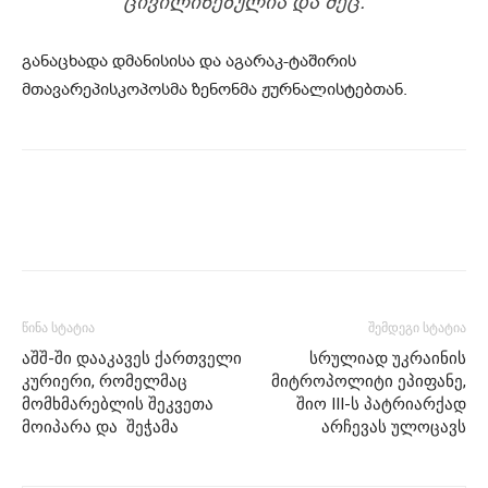
ᲪᲘᲕᲘᲚᲘᲖᲔᲑᲣᲚᲘᲐ ᲓᲐ ᲛᲔᲪ.
განაცხადა დმანისისა და აგარაკ-ტაშირის
მთავარეპისკოპოსმა ზენონმა ჟურნალისტებთან.
წინა სტატია
შემდეგი სტატია
აშშ-ში დააკავეს ქართველი
სრულიად უკრაინის
კურიერი, რომელმაც
მიტროპოლიტი ეპიფანე,
მომხმარებლის შეკვეთა
შიო III-ს პატრიარქად
მოიპარა და შეჭამა
არჩევას ულოცავს