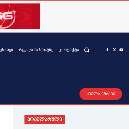
ᲨᲔᲡᲐᲮᲔᲑ
ᲠᲔᲙᲚᲐᲛᲐ ᲡᲐᲘᲢᲖᲔ
ᲙᲝᲜᲢᲐᲥᲢᲘ
რის კონტენტი
სხვადასხვა
მეტი
ყველა ამბავი
პოპულარული