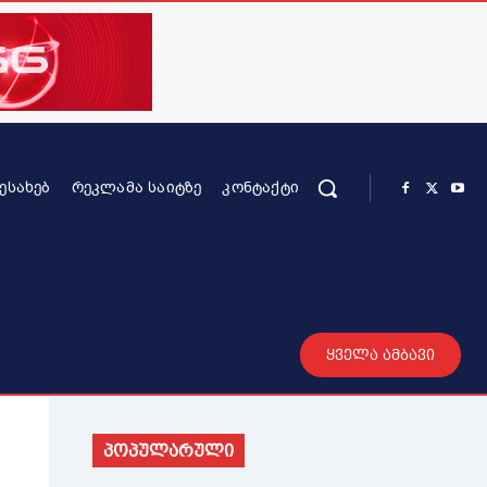
ᲨᲔᲡᲐᲮᲔᲑ
ᲠᲔᲙᲚᲐᲛᲐ ᲡᲐᲘᲢᲖᲔ
ᲙᲝᲜᲢᲐᲥᲢᲘ
რის კონტენტი
სხვადასხვა
მეტი
ყველა ამბავი
პოპულარული