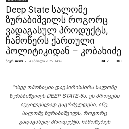
Deep State სალომე
ზურაბიშვილს როგორც
ვადაგასულ პროდუქტს,
ჩამოწერს ქართული
პოლიტიკიდან – კობახიძე
მიერ
news
-
04 აპრილი 2025, 14:42
25
0
“ᲘᲡᲔᲕ ᲝᲞᲝᲖᲘᲪᲘᲐ ᲓᲐᲣᲞᲘᲠᲘᲡᲞᲘᲠᲐ ᲡᲐᲚᲝᲛᲔ
ᲖᲣᲠᲐᲑᲘᲨᲕᲘᲚᲡ DEEP STATE-ᲛᲐ. ᲔᲡ ᲞᲠᲝᲪᲔᲡᲘ
ᲐᲣᲪᲘᲚᲔᲑᲚᲐᲓ ᲒᲐᲒᲠᲫᲔᲚᲓᲔᲑᲐ, ᲐᲜᲣ,
ᲡᲐᲚᲝᲛᲔ ᲖᲣᲠᲐᲑᲘᲨᲕᲘᲚᲡ, ᲠᲝᲒᲝᲠᲪ
ᲕᲐᲓᲐᲒᲐᲡᲣᲚ ᲞᲠᲝᲓᲣᲥᲢᲡ, ᲩᲐᲛᲝᲬᲔᲠᲔᲜ