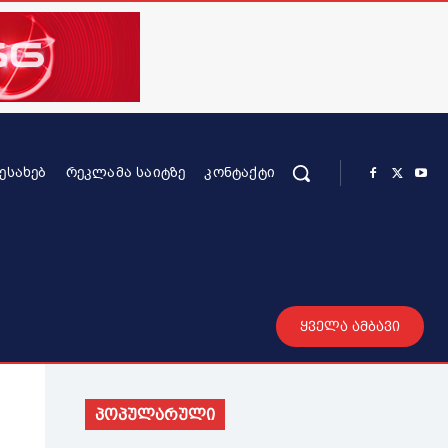
ᲨᲔᲡᲐᲮᲔᲑ
ᲠᲔᲙᲚᲐᲛᲐ ᲡᲐᲘᲢᲖᲔ
ᲙᲝᲜᲢᲐᲥᲢᲘ
რის კონტენტი
სხვადასხვა
მეტი
ყველა ამბავი
პოპულარული