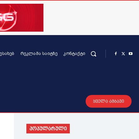
ᲨᲔᲡᲐᲮᲔᲑ
ᲠᲔᲙᲚᲐᲛᲐ ᲡᲐᲘᲢᲖᲔ
ᲙᲝᲜᲢᲐᲥᲢᲘ
რის კონტენტი
სხვადასხვა
მეტი
ყველა ამბავი
პოპულარული