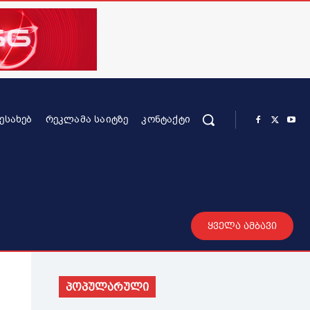
ᲨᲔᲡᲐᲮᲔᲑ
ᲠᲔᲙᲚᲐᲛᲐ ᲡᲐᲘᲢᲖᲔ
ᲙᲝᲜᲢᲐᲥᲢᲘ
რის კონტენტი
სხვადასხვა
მეტი
ყველა ამბავი
პოპულარული