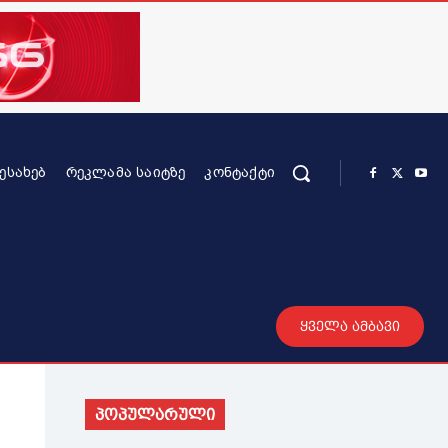
ᲨᲔᲡᲐᲮᲔᲑ
ᲠᲔᲙᲚᲐᲛᲐ ᲡᲐᲘᲢᲖᲔ
ᲙᲝᲜᲢᲐᲥᲢᲘ
რის კონტენტი
სხვადასხვა
მეტი
ყველა ამბავი
პოპულარული