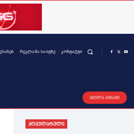
ᲨᲔᲡᲐᲮᲔᲑ
ᲠᲔᲙᲚᲐᲛᲐ ᲡᲐᲘᲢᲖᲔ
ᲙᲝᲜᲢᲐᲥᲢᲘ
რის კონტენტი
სხვადასხვა
მეტი
ყველა ამბავი
პოპულარული