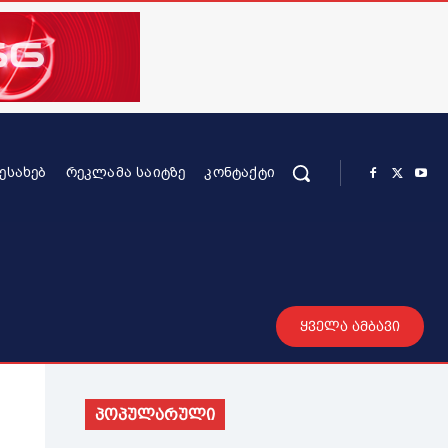
ᲨᲔᲡᲐᲮᲔᲑ
ᲠᲔᲙᲚᲐᲛᲐ ᲡᲐᲘᲢᲖᲔ
ᲙᲝᲜᲢᲐᲥᲢᲘ
რის კონტენტი
სხვადასხვა
მეტი
ყველა ამბავი
პოპულარული