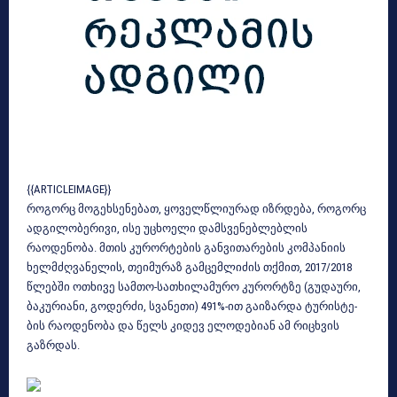
{{ARTICLEIMAGE}}
როგორც მოგეხსენებათ, ყოველწლიურად იზრდება, როგორც
ადგილობერივი, ისე უცხოელი დამსვენებლებლის
რაოდენობა. მთის კურორტების განვითარების კომპანიის
ხელმძღვანელის, თეიმურაზ გამცემლიძის თქმით, 2017/2018
წლებ­ში ოთხი­ვე სამ­თო-სა­თხი­ლა­მუ­რო კუ­რორტზე (გუ­და­უ­რი,
ბა­კუ­რი­ა­ნი, გო­დერ­ძი, სვა­ნე­თი) 491%-ით გა­ი­ზარ­და ტუ­რის­ტე­
ბის რა­ო­დე­ნო­ბა და წელს კიდევ ელოდებიან ამ რიცხვის
გაზრდას.