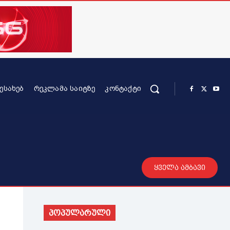
ᲨᲔᲡᲐᲮᲔᲑ
ᲠᲔᲙᲚᲐᲛᲐ ᲡᲐᲘᲢᲖᲔ
ᲙᲝᲜᲢᲐᲥᲢᲘ
რის კონტენტი
სხვადასხვა
მეტი
ყველა ამბავი
პოპულარული