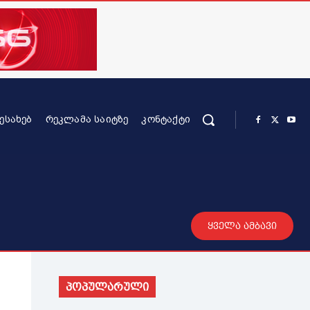
ᲨᲔᲡᲐᲮᲔᲑ
ᲠᲔᲙᲚᲐᲛᲐ ᲡᲐᲘᲢᲖᲔ
ᲙᲝᲜᲢᲐᲥᲢᲘ
რის კონტენტი
სხვადასხვა
მეტი
ყველა ამბავი
პოპულარული