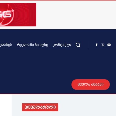
ᲨᲔᲡᲐᲮᲔᲑ
ᲠᲔᲙᲚᲐᲛᲐ ᲡᲐᲘᲢᲖᲔ
ᲙᲝᲜᲢᲐᲥᲢᲘ
რის კონტენტი
სხვადასხვა
მეტი
ყველა ამბავი
პოპულარული