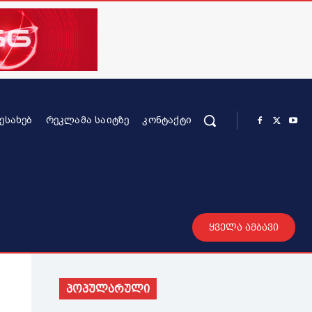
ᲨᲔᲡᲐᲮᲔᲑ
ᲠᲔᲙᲚᲐᲛᲐ ᲡᲐᲘᲢᲖᲔ
ᲙᲝᲜᲢᲐᲥᲢᲘ
რის კონტენტი
სხვადასხვა
მეტი
ყველა ამბავი
პოპულარული