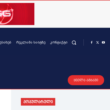
ᲨᲔᲡᲐᲮᲔᲑ
ᲠᲔᲙᲚᲐᲛᲐ ᲡᲐᲘᲢᲖᲔ
ᲙᲝᲜᲢᲐᲥᲢᲘ
რის კონტენტი
სხვადასხვა
მეტი
ყველა ამბავი
პოპულარული