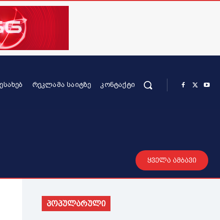
ᲨᲔᲡᲐᲮᲔᲑ
ᲠᲔᲙᲚᲐᲛᲐ ᲡᲐᲘᲢᲖᲔ
ᲙᲝᲜᲢᲐᲥᲢᲘ
რის კონტენტი
სხვადასხვა
მეტი
ყველა ამბავი
პოპულარული