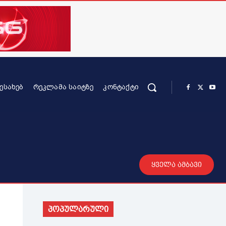
ᲨᲔᲡᲐᲮᲔᲑ
ᲠᲔᲙᲚᲐᲛᲐ ᲡᲐᲘᲢᲖᲔ
ᲙᲝᲜᲢᲐᲥᲢᲘ
რის კონტენტი
სხვადასხვა
მეტი
ყველა ამბავი
პოპულარული