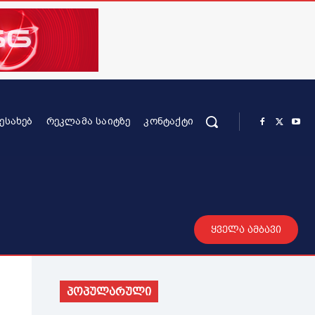
ᲨᲔᲡᲐᲮᲔᲑ
ᲠᲔᲙᲚᲐᲛᲐ ᲡᲐᲘᲢᲖᲔ
ᲙᲝᲜᲢᲐᲥᲢᲘ
რის კონტენტი
სხვადასხვა
მეტი
ყველა ამბავი
პოპულარული