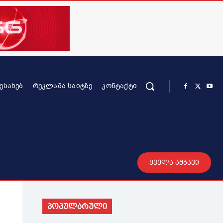
ᲨᲔᲡᲐᲮᲔᲑ
ᲠᲔᲙᲚᲐᲛᲐ ᲡᲐᲘᲢᲖᲔ
ᲙᲝᲜᲢᲐᲥᲢᲘ
რის კონტენტი
სხვადასხვა
მეტი
ყველა ამბავი
პოპულარული