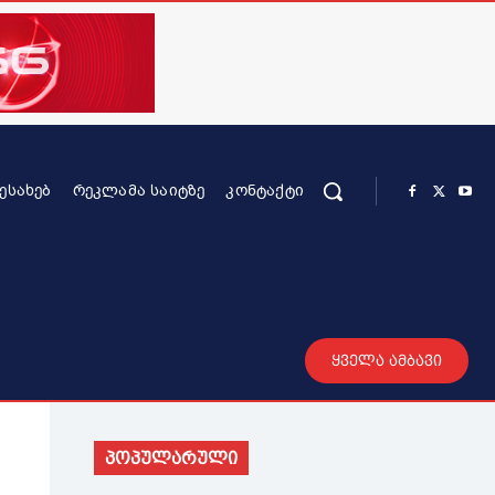
ᲨᲔᲡᲐᲮᲔᲑ
ᲠᲔᲙᲚᲐᲛᲐ ᲡᲐᲘᲢᲖᲔ
ᲙᲝᲜᲢᲐᲥᲢᲘ
რის კონტენტი
სხვადასხვა
მეტი
ყველა ამბავი
პოპულარული