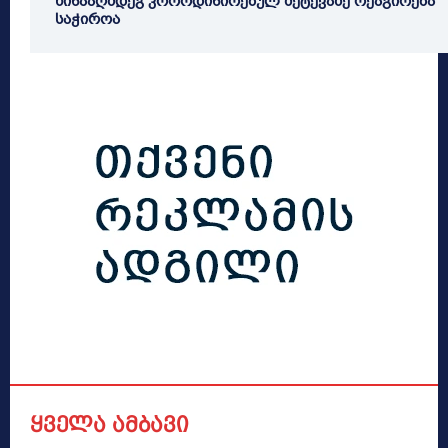
წინააღმდეგ კოორდინირებულ შეტევაზე რეაგირება
საჭიროა
ყველა ამბავი