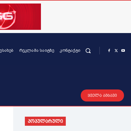
ᲨᲔᲡᲐᲮᲔᲑ
ᲠᲔᲙᲚᲐᲛᲐ ᲡᲐᲘᲢᲖᲔ
ᲙᲝᲜᲢᲐᲥᲢᲘ
რის კონტენტი
სხვადასხვა
მეტი
ყველა ამბავი
პოპულარული