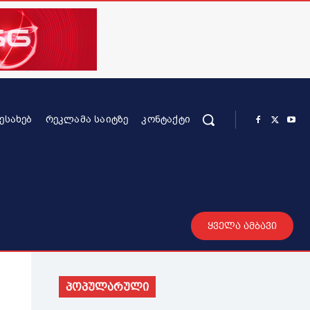
ᲨᲔᲡᲐᲮᲔᲑ
ᲠᲔᲙᲚᲐᲛᲐ ᲡᲐᲘᲢᲖᲔ
ᲙᲝᲜᲢᲐᲥᲢᲘ
რის კონტენტი
სხვადასხვა
მეტი
ყველა ამბავი
პოპულარული