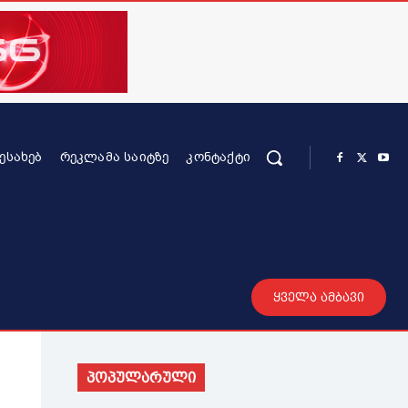
ᲨᲔᲡᲐᲮᲔᲑ
ᲠᲔᲙᲚᲐᲛᲐ ᲡᲐᲘᲢᲖᲔ
ᲙᲝᲜᲢᲐᲥᲢᲘ
რის კონტენტი
სხვადასხვა
მეტი
ყველა ამბავი
პოპულარული