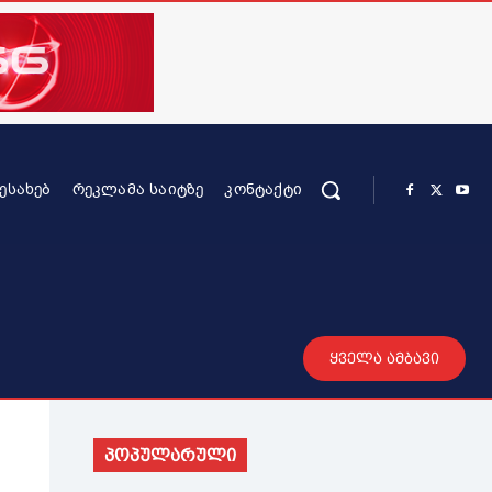
ᲨᲔᲡᲐᲮᲔᲑ
ᲠᲔᲙᲚᲐᲛᲐ ᲡᲐᲘᲢᲖᲔ
ᲙᲝᲜᲢᲐᲥᲢᲘ
რის კონტენტი
სხვადასხვა
მეტი
ყველა ამბავი
პოპულარული