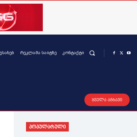
ᲨᲔᲡᲐᲮᲔᲑ
ᲠᲔᲙᲚᲐᲛᲐ ᲡᲐᲘᲢᲖᲔ
ᲙᲝᲜᲢᲐᲥᲢᲘ
რის კონტენტი
სხვადასხვა
მეტი
ყველა ამბავი
პოპულარული