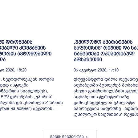
ში დრონების
„უპილოტო აპარატების
ებელი კომპანიის
საფრთხის“ რეჟიმი და ს
ტორის ავტომობილი
განგაშები ოკუპირებულ
და
აფხაზეთში
ო 2026, 18:20
05 Აგვისტო 2026, 17:10
ი, სვერდლოვსკის ოლქის
დღევანდელი დილა ოკუპირ
დიდ ისტოკში
აფხაზეთში მცხოვრებ მოსახ
ინბურგის სიახლოვეს),
ასეთი გაფრთხილებით გაუთე
FPV-დრონების „უპირის“
აფხაზეთის ტერიტორიაზე
ბლისა და ცნობილი Z-არხის
გამოცხადებულია უპილოტო
утые на войне“) ავტორის,...
აპარატების საფრთხე...აფხა
„უპილოტო საფრთხის“ რეჟიმი 
მეტის ჩატვირთვა