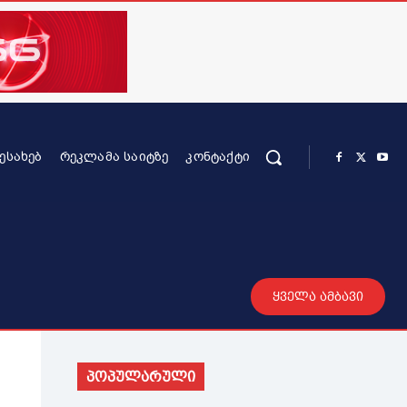
ᲨᲔᲡᲐᲮᲔᲑ
ᲠᲔᲙᲚᲐᲛᲐ ᲡᲐᲘᲢᲖᲔ
ᲙᲝᲜᲢᲐᲥᲢᲘ
რის კონტენტი
სხვადასხვა
მეტი
ყველა ამბავი
პოპულარული