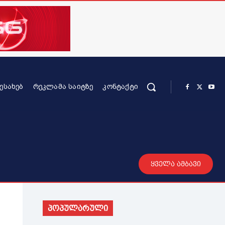
ᲨᲔᲡᲐᲮᲔᲑ
ᲠᲔᲙᲚᲐᲛᲐ ᲡᲐᲘᲢᲖᲔ
ᲙᲝᲜᲢᲐᲥᲢᲘ
რის კონტენტი
სხვადასხვა
მეტი
ყველა ამბავი
პოპულარული