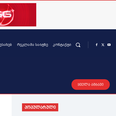
ᲨᲔᲡᲐᲮᲔᲑ
ᲠᲔᲙᲚᲐᲛᲐ ᲡᲐᲘᲢᲖᲔ
ᲙᲝᲜᲢᲐᲥᲢᲘ
რის კონტენტი
სხვადასხვა
მეტი
ყველა ამბავი
პოპულარული